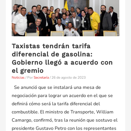
el
Director
de
Tránsito,
Ingeniero
Albeiro
Taxistas tendrán tarifa
Bohórquez
diferencial de gasolina:
Manrique
Gobierno llegó a acuerdo con
el gremio
Noticias
/ Por
Secretaría
/
26 de agosto de 2023
Se anunció que se instalará una mesa de
negociación para lograr un acuerdo en el que se
definirá cómo será la tarifa diferencial del
combustible. El ministro de Transporte, William
Camargo, confirmó, tras la reunión que sostuvo el
presidente Gustavo Petro con los representantes