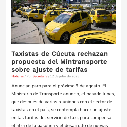
de
taxistas
este
9
de
agosto
Taxistas de Cúcuta rechazan
propuesta del Mintransporte
sobre ajuste de tarifas
Noticias
/ Por
Secretaría
/
12 de julio de 2023
Anuncian paro para el próximo 9 de agosto. El
Ministerio de Transporte anunció, el pasado lunes,
que después de varias reuniones con el sector de
taxistas en el país, se contempla hacer un ajuste
en las tarifas del servicio de taxi, para compensar
el alza de la gasolina y el desarrollo de nuevas