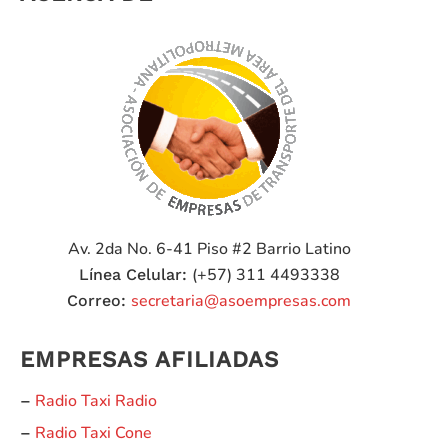
las
carreras
de
taxis
en
Colombia
Av. 2da No. 6-41 Piso #2
Barrio Latino
(+57) 311 4493338
Línea Celular:
secretaria@asoempresas.com
Correo:
EMPRESAS AFILIADAS
Radio Taxi Radio
–
Radio Taxi Cone
–