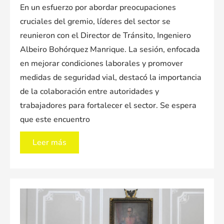
En un esfuerzo por abordar preocupaciones
cruciales del gremio, líderes del sector se
reunieron con el Director de Tránsito, Ingeniero
Albeiro Bohórquez Manrique. La sesión, enfocada
en mejorar condiciones laborales y promover
medidas de seguridad vial, destacó la importancia
de la colaboración entre autoridades y
trabajadores para fortalecer el sector. Se espera
que este encuentro
Reunión
Leer más
en
Defensa
del
Gremio
con