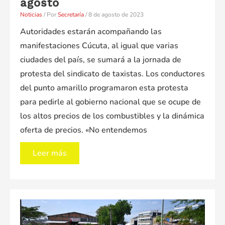
agosto
Noticias
/ Por
Secretaría
/
8 de agosto de 2023
Autoridades estarán acompañando las
manifestaciones Cúcuta, al igual que varias
ciudades del país, se sumará a la jornada de
protesta del sindicato de taxistas. Los conductores
del punto amarillo programaron esta protesta
para pedirle al gobierno nacional que se ocupe de
los altos precios de los combustibles y la dinámica
oferta de precios. «No entendemos
Cúcuta
Leer más
se
sumará
al
paro
nacional