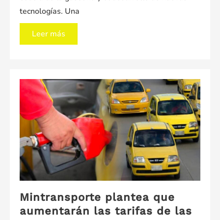
tecnologías. Una
Taxistas
Leer más
de
Cúcuta
rechazan
propuesta
del
Mintransporte
sobre
ajuste
de
tarifas
Mintransporte plantea que
aumentarán las tarifas de las