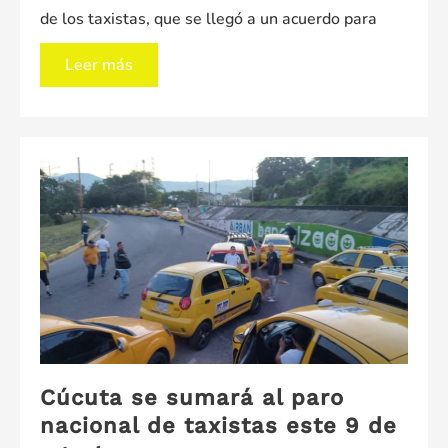
de los taxistas, que se llegó a un acuerdo para
Taxistas
Leer más
tendrán
tarifa
diferencial
de
gasolina:
Gobierno
llegó
a
acuerdo
con
el
Cúcuta se sumará al paro
gremio
nacional de taxistas este 9 de