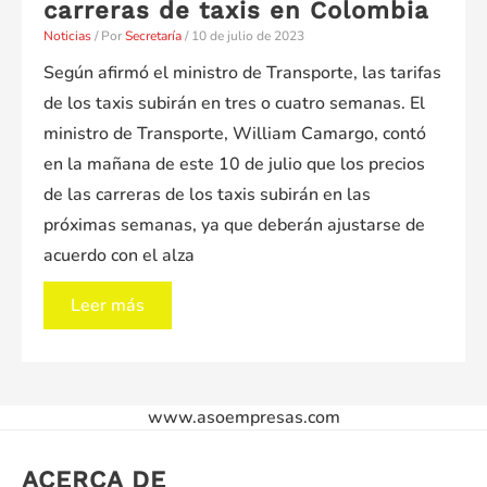
carreras de taxis en Colombia
Noticias
/ Por
Secretaría
/
10 de julio de 2023
Según afirmó el ministro de Transporte, las tarifas
de los taxis subirán en tres o cuatro semanas. El
ministro de Transporte, William Camargo, contó
en la mañana de este 10 de julio que los precios
de las carreras de los taxis subirán en las
próximas semanas, ya que deberán ajustarse de
acuerdo con el alza
Mintransporte
Leer más
plantea
que
aumentarán
www.asoempresas.com
las
tarifas
ACERCA DE
de