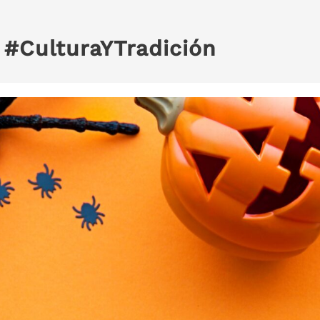
:
#CulturaYTradición