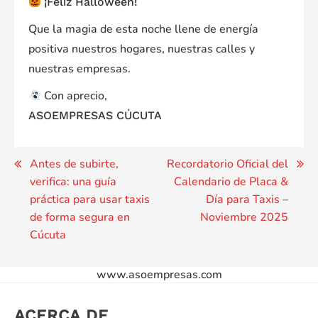
¡Feliz Halloween!
Que la magia de esta noche llene de energía
positiva nuestros hogares, nuestras calles y
nuestras empresas.
Con aprecio,
ASOEMPRESAS CÚCUTA
Navegación
Antes de subirte,
Recordatorio Oficial del
verifica: una guía
Calendario de Placa &
de
práctica para usar taxis
Día para Taxis –
entradas
de forma segura en
Noviembre 2025
Cúcuta
www.asoempresas.com
ACERCA DE