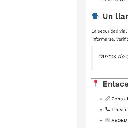
Un lla
La seguridad vial
Informarse, verif
“Antes de s
Enlace
Consult
Línea 
ASOEM