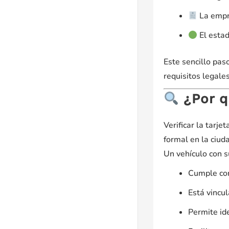
La empr
El estad
Este sencillo pas
requisitos legales
¿Por q
Verificar la tarje
formal en la ciud
Un vehículo con 
Cumple con
Está vincu
Permite ide