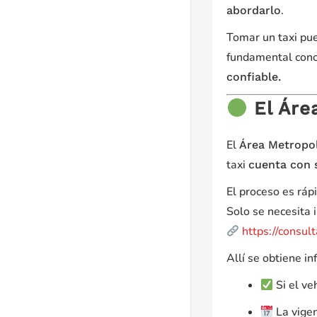
.
abordarlo
Tomar un taxi pue
fundamental cono
confiable.
El Áre
El
Área Metropo
taxi
cuenta con s
El proceso es ráp
Solo se necesita 
https://consul
Allí se obtiene i
Si el ve
La vigen