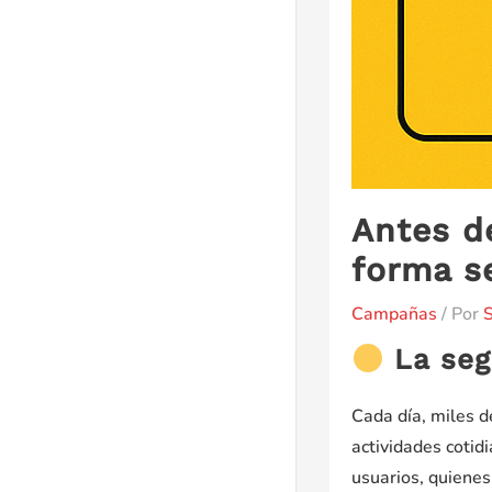
Antes de
forma s
Campañas
/ Por
S
La seg
Cada día, miles d
actividades cotid
usuarios, quiene