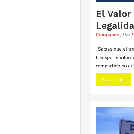
El Valor
Legalid
Campañas
/ Por
S
¿Sabías que el tr
transporte informa
compartido no au
El
Leer más
Valor
del
Transporte
Formal:
Promoviendo
la