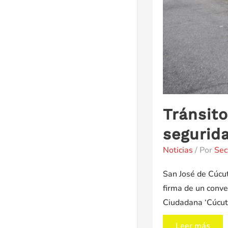
Tránsito
segurid
Noticias
/ Por
Sec
San José de Cúcut
firma de un conve
Ciudadana ‘Cúcuta
Tránsito
Leer más