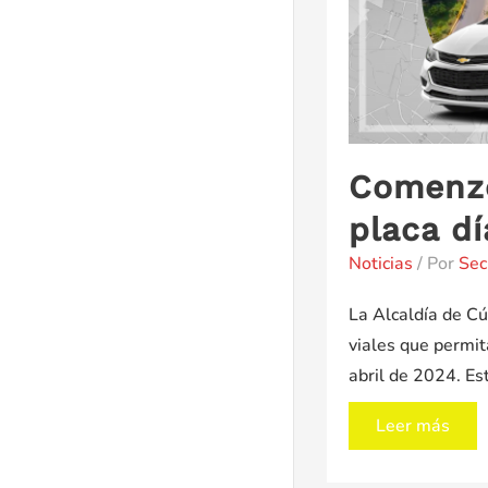
Comenzó 
placa d
Noticias
/ Por
Sec
La Alcaldía de Cú
viales que permit
abril de 2024. E
Comenzó
Leer más
a
regir