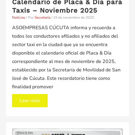
Calendario de Placa & Día para
Taxis – Noviembre 2025
Noticias
/ Por
Secretaría
/
19 de noviembre de 2025
ASOEMPRESAS CÚCUTA informa y recuerda a
todos los conductores afiliados y no afiliados del
sector taxi en la ciudad que ya se encuentra
disponible el calendario oficial de Placa & Día
correspondiente al mes de noviembre de 2025,
establecido por la Secretaría de Movilidad de San
José de Cúcuta. Este recordatorio tiene como
finalidad promover
Recordatorio
Leer más
Oficial
del
Calendario
de