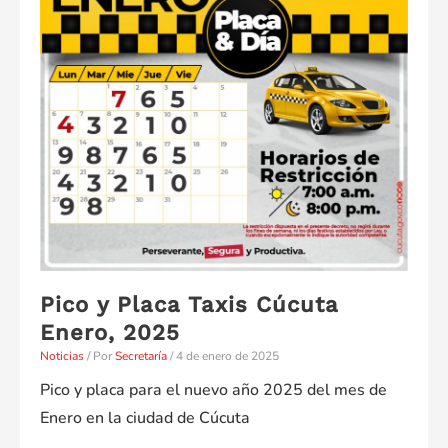
en
Cúcuta
–
Marzo
2025
Pico y Placa Taxis Cúcuta
Enero, 2025
Noticias
/ Por
Secretaría
/
4 de enero de 2025
Pico y placa para el nuevo año 2025 del mes de
Enero en la ciudad de Cúcuta