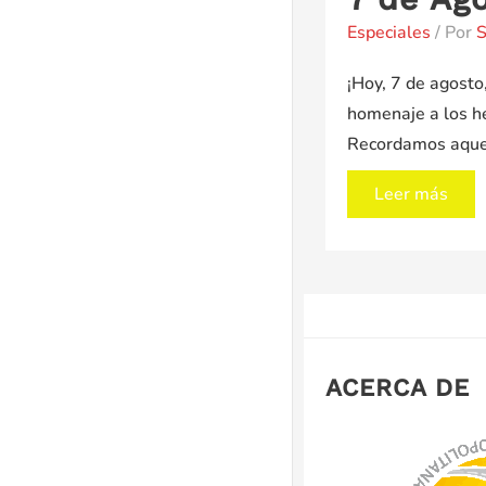
Especiales
/ Por
S
¡Hoy, 7 de agosto
homenaje a los hé
Recordamos aquel
7
Leer más
de
Agosto
Batalla
de
Boyacá
ACERCA DE