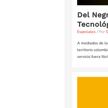
Del Negr
Tecnoló
Especiales
/ Por
S
A mediados de los
territorio colomb
servicio fuera fá